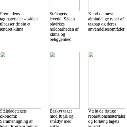
Fremtidens
Stråtagets
Kend de mest
tagmaterialer – sådan
levetid: Sådan
almindelige typer af
tilpasser de sig et
påvirkes
tagpap og deres
ændret klima
holdbarheden af
anvendelsesområder
klima og
beliggenhed
Stålpladetagets
Beskyt taget
Vælg de rigtige
økonomi:
mod fugle og
reparationsmaterialer
Sammenligning af
smådyr med
og forlæng tagets
levetidsomkostninger
enkle
levetid