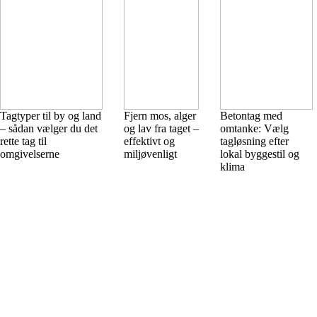
Tagtyper til by og land
Fjern mos, alger
Betontag med
– sådan vælger du det
og lav fra taget –
omtanke: Vælg
rette tag til
effektivt og
tagløsning efter
omgivelserne
miljøvenligt
lokal byggestil og
klima