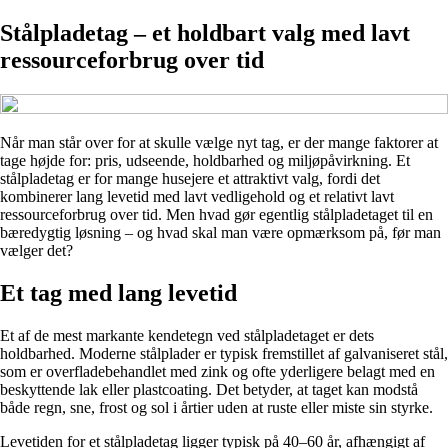
Stålpladetag – et holdbart valg med lavt
ressourceforbrug over tid
Når man står over for at skulle vælge nyt tag, er der mange faktorer at
tage højde for: pris, udseende, holdbarhed og miljøpåvirkning. Et
stålpladetag er for mange husejere et attraktivt valg, fordi det
kombinerer lang levetid med lavt vedligehold og et relativt lavt
ressourceforbrug over tid. Men hvad gør egentlig stålpladetaget til en
bæredygtig løsning – og hvad skal man være opmærksom på, før man
vælger det?
Et tag med lang levetid
Et af de mest markante kendetegn ved stålpladetaget er dets
holdbarhed. Moderne stålplader er typisk fremstillet af galvaniseret stål,
som er overfladebehandlet med zink og ofte yderligere belagt med en
beskyttende lak eller plastcoating. Det betyder, at taget kan modstå
både regn, sne, frost og sol i årtier uden at ruste eller miste sin styrke.
Levetiden for et stålpladetag ligger typisk på 40–60 år, afhængigt af