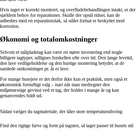
Hvis taget er korrekt monteret, og overfladebehandlingen intakt, er der
sjældent behov for reparationer. Skulle der opstå ridser, kan de
udbedres med en reparationslak, så stålet fortsat er beskyttet mod
korrosion.
Økonomi og totalomkostninger
Selvom et stålpladetag kan være en større investering end nogle
billigere tagtyper, udlignes forskellen ofte over tid. Den lange levetid,
den lave vedligeholdelse og den hurtige montering betyder, at de
samlede omkostninger pr. år er lave.
For mange husejere er det derfor ikke kun et praktisk, men også et
økonomisk fornuftigt valg – især når man medregner den
miljømæssige gevinst ved et tag, der holder i mange år og kan
genanvendes fuldt ud.
Sådan vælger du tagmateriale, der tåler store temperaturudsving
Find den rigtige farve og form på tagsten, så taget passer til husets stil