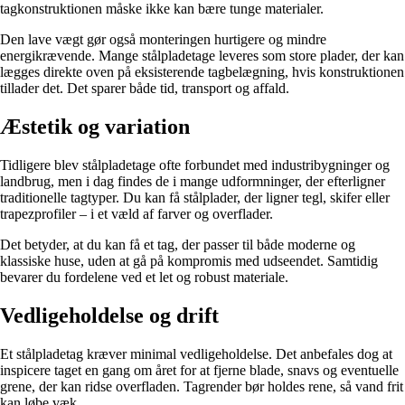
tagkonstruktionen måske ikke kan bære tunge materialer.
Den lave vægt gør også monteringen hurtigere og mindre
energikrævende. Mange stålpladetage leveres som store plader, der kan
lægges direkte oven på eksisterende tagbelægning, hvis konstruktionen
tillader det. Det sparer både tid, transport og affald.
Æstetik og variation
Tidligere blev stålpladetage ofte forbundet med industribygninger og
landbrug, men i dag findes de i mange udformninger, der efterligner
traditionelle tagtyper. Du kan få stålplader, der ligner tegl, skifer eller
trapezprofiler – i et væld af farver og overflader.
Det betyder, at du kan få et tag, der passer til både moderne og
klassiske huse, uden at gå på kompromis med udseendet. Samtidig
bevarer du fordelene ved et let og robust materiale.
Vedligeholdelse og drift
Et stålpladetag kræver minimal vedligeholdelse. Det anbefales dog at
inspicere taget en gang om året for at fjerne blade, snavs og eventuelle
grene, der kan ridse overfladen. Tagrender bør holdes rene, så vand frit
kan løbe væk.