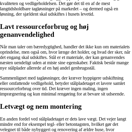
kvaliteten og vedligeholdelsen. Det gør det til en af de mest
langtidsholdbare tagløsninger på markedet – og dermed også en
løsning, der sjældent skal udskiftes i husets levetid.
Lavt ressourceforbrug og høj
genanvendelighed
Når man taler om bæredygtighed, handler det ikke kun om materialets
oprindelse, men også om, hvor længe det holder, og hvad der sker, når
det engang skal udskiftes. Stål er et materiale, der kan genanvendes
næsten uendeligt uden at miste sine egenskaber. Faktisk består mange
nye stålplader allerede af en høj andel genbrugsstål.
Sammenlignet med tagløsninger, der kræver hyppigere udskiftning
eller omfattende vedligehold, betyder stålpladetaget et lavere samlet
ressourceforbrug over tid. Det kræver ingen maling, ingen
imprægnering og kun minimal rengøring for at bevare sit udseende.
Letvægt og nem montering
En anden fordel ved stålpladetaget er dets lave vægt. Det vejer langt
mindre end for eksempel tegl- eller betontagsten, hvilket gør det
velegnet til både nybyggeri og renovering af ældre huse, hvor