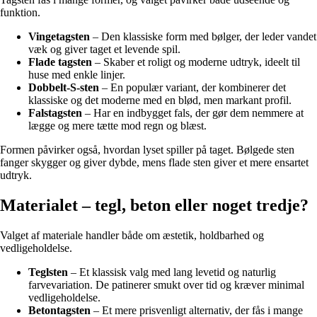
funktion.
Vingetagsten
– Den klassiske form med bølger, der leder vandet
væk og giver taget et levende spil.
Flade tagsten
– Skaber et roligt og moderne udtryk, ideelt til
huse med enkle linjer.
Dobbelt-S-sten
– En populær variant, der kombinerer det
klassiske og det moderne med en blød, men markant profil.
Falstagsten
– Har en indbygget fals, der gør dem nemmere at
lægge og mere tætte mod regn og blæst.
Formen påvirker også, hvordan lyset spiller på taget. Bølgede sten
fanger skygger og giver dybde, mens flade sten giver et mere ensartet
udtryk.
Materialet – tegl, beton eller noget tredje?
Valget af materiale handler både om æstetik, holdbarhed og
vedligeholdelse.
Teglsten
– Et klassisk valg med lang levetid og naturlig
farvevariation. De patinerer smukt over tid og kræver minimal
vedligeholdelse.
Betontagsten
– Et mere prisvenligt alternativ, der fås i mange