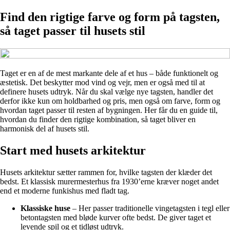
Find den rigtige farve og form på tagsten,
så taget passer til husets stil
Taget er en af de mest markante dele af et hus – både funktionelt og
æstetisk. Det beskytter mod vind og vejr, men er også med til at
definere husets udtryk. Når du skal vælge nye tagsten, handler det
derfor ikke kun om holdbarhed og pris, men også om farve, form og
hvordan taget passer til resten af bygningen. Her får du en guide til,
hvordan du finder den rigtige kombination, så taget bliver en
harmonisk del af husets stil.
Start med husets arkitektur
Husets arkitektur sætter rammen for, hvilke tagsten der klæder det
bedst. Et klassisk murermesterhus fra 1930’erne kræver noget andet
end et moderne funkishus med fladt tag.
Klassiske huse
– Her passer traditionelle vingetagsten i tegl eller
betontagsten med bløde kurver ofte bedst. De giver taget et
levende spil og et tidløst udtryk.