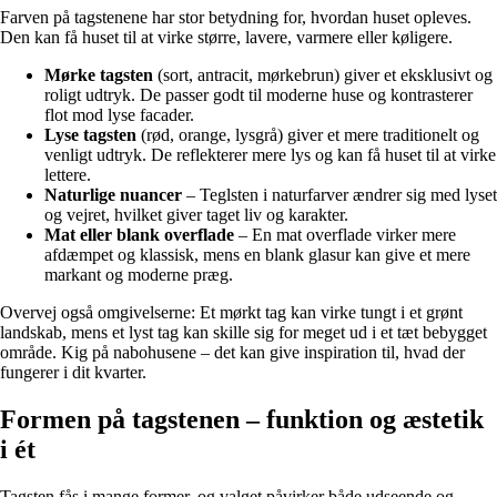
Farven på tagstenene har stor betydning for, hvordan huset opleves.
Den kan få huset til at virke større, lavere, varmere eller køligere.
Mørke tagsten
(sort, antracit, mørkebrun) giver et eksklusivt og
roligt udtryk. De passer godt til moderne huse og kontrasterer
flot mod lyse facader.
Lyse tagsten
(rød, orange, lysgrå) giver et mere traditionelt og
venligt udtryk. De reflekterer mere lys og kan få huset til at virke
lettere.
Naturlige nuancer
– Teglsten i naturfarver ændrer sig med lyset
og vejret, hvilket giver taget liv og karakter.
Mat eller blank overflade
– En mat overflade virker mere
afdæmpet og klassisk, mens en blank glasur kan give et mere
markant og moderne præg.
Overvej også omgivelserne: Et mørkt tag kan virke tungt i et grønt
landskab, mens et lyst tag kan skille sig for meget ud i et tæt bebygget
område. Kig på nabohusene – det kan give inspiration til, hvad der
fungerer i dit kvarter.
Formen på tagstenen – funktion og æstetik
i ét
Tagsten fås i mange former, og valget påvirker både udseende og