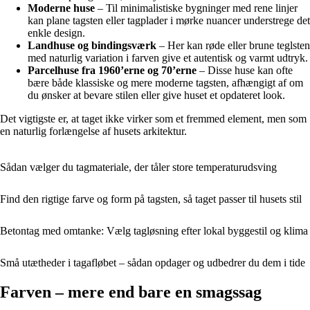
Moderne huse
– Til minimalistiske bygninger med rene linjer
kan plane tagsten eller tagplader i mørke nuancer understrege det
enkle design.
Landhuse og bindingsværk
– Her kan røde eller brune teglsten
med naturlig variation i farven give et autentisk og varmt udtryk.
Parcelhuse fra 1960’erne og 70’erne
– Disse huse kan ofte
bære både klassiske og mere moderne tagsten, afhængigt af om
du ønsker at bevare stilen eller give huset et opdateret look.
Det vigtigste er, at taget ikke virker som et fremmed element, men som
en naturlig forlængelse af husets arkitektur.
Sådan vælger du tagmateriale, der tåler store temperaturudsving
Find den rigtige farve og form på tagsten, så taget passer til husets stil
Betontag med omtanke: Vælg tagløsning efter lokal byggestil og klima
Små utætheder i tagafløbet – sådan opdager og udbedrer du dem i tide
Farven – mere end bare en smagssag