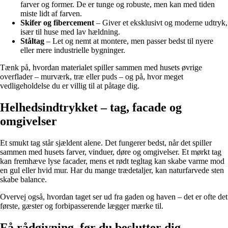
farver og former. De er tunge og robuste, men kan med tiden
miste lidt af farven.
Skifer og fibercement
– Giver et eksklusivt og moderne udtryk,
især til huse med lav hældning.
Ståltag
– Let og nemt at montere, men passer bedst til nyere
eller mere industrielle bygninger.
Tænk på, hvordan materialet spiller sammen med husets øvrige
overflader – murværk, træ eller puds – og på, hvor meget
vedligeholdelse du er villig til at påtage dig.
Helhedsindtrykket – tag, facade og
omgivelser
Et smukt tag står sjældent alene. Det fungerer bedst, når det spiller
sammen med husets farver, vinduer, døre og omgivelser. Et mørkt tag
kan fremhæve lyse facader, mens et rødt tegltag kan skabe varme mod
en gul eller hvid mur. Har du mange trædetaljer, kan naturfarvede sten
skabe balance.
Overvej også, hvordan taget ser ud fra gaden og haven – det er ofte det
første, gæster og forbipasserende lægger mærke til.
Få rådgivning, før du beslutter dig