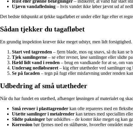
Rust eller grønne belægninger
– indikerer, at vand har stået stil
Ujævn vandafledning
– hvis vandet ikke løber jævnt ud af nedl
Det bedste tidspunkt at tjekke tagafløbet er under eller lige efter et re
Sådan tjekker du tagafløbet
En grundig inspektion kræver ikke meget udstyr, men lidt forsigtighed. Br
Start ved tagrenden
– fjern blade, mos og snavs, så du kan se 
Tjek samlingerne
– se efter revner, løse samlinger eller slidte p
Hæld lidt vand i renden
– brug en vandkande for at se, om van
Undersøg nedløbsrøret
– kig efter utætheder ved samlinger og 
Se på facaden
– tegn på fugt eller misfarvning under renden kan 
Udbedring af små utætheder
Når du har fundet en utæthed, afhænger løsningen af materialet og sk
Små revner i plasttagrender
kan ofte repareres med en fleksibel
Utætte samlinger i metalrender
kan tætnes med speciallim eller
Slidte pakninger
bør udskiftes – de koster ikke meget og kan gør
Korrosion
bør fjernes med en stålbørste, hvorefter området males