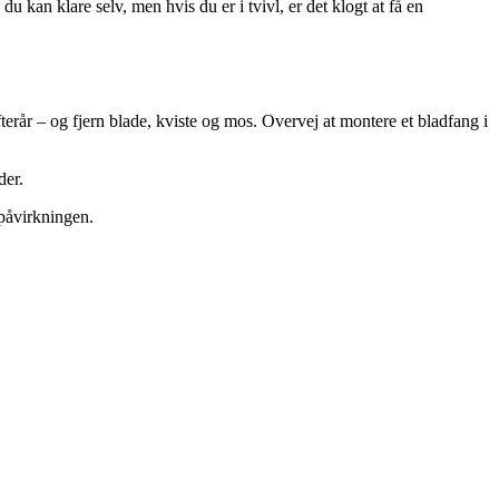
 kan klare selv, men hvis du er i tvivl, er det klogt at få en
rår – og fjern blade, kviste og mos. Overvej at montere et bladfang i
der.
påvirkningen.