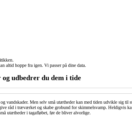
itikken.
n altid hoppe fra igen. Vi passer på dine data.
 og udbedrer du dem i tide
 og vandskader. Men selv små utætheder kan med tiden udvikle sig til st
, give råd i træværket og skabe grobund for skimmelsvamp. Heldigvis 
må utætheder i tagafløbet, før de bliver alvorlige.