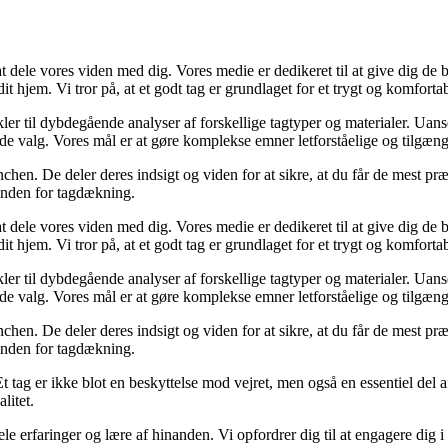
dele vores viden med dig. Vores medie er dedikeret til at give dig de be
it hjem. Vi tror på, at et godt tag er grundlaget for et trygt og komforta
ikler til dybdegående analyser af forskellige tagtyper og materialer. Ua
de valg. Vores mål er at gøre komplekse emner letforståelige og tilgænge
chen. De deler deres indsigt og viden for at sikre, at du får de mest pr
 inden for tagdækning.
dele vores viden med dig. Vores medie er dedikeret til at give dig de be
it hjem. Vi tror på, at et godt tag er grundlaget for et trygt og komforta
ikler til dybdegående analyser af forskellige tagtyper og materialer. Ua
de valg. Vores mål er at gøre komplekse emner letforståelige og tilgænge
chen. De deler deres indsigt og viden for at sikre, at du får de mest pr
 inden for tagdækning.
Et tag er ikke blot en beskyttelse mod vejret, men også en essentiel del a
litet.
ele erfaringer og lære af hinanden. Vi opfordrer dig til at engagere dig 