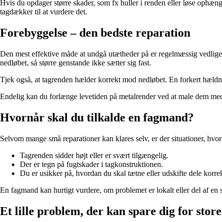
Hvis du opdager større skader, som fx huller i renden eller løse ophæng,
tagdækker til at vurdere det.
Forebyggelse – den bedste reparation
Den mest effektive måde at undgå utætheder på er regelmæssig vedligeho
nedløbet, så større genstande ikke sætter sig fast.
Tjek også, at tagrenden hælder korrekt mod nedløbet. En forkert hældning 
Endelig kan du forlænge levetiden på metalrender ved at male dem med 
Hvornår skal du tilkalde en fagmand?
Selvom mange små reparationer kan klares selv, er der situationer, hvor 
Tagrenden sidder højt eller er svært tilgængelig.
Der er tegn på fugtskader i tagkonstruktionen.
Du er usikker på, hvordan du skal tætne eller udskifte dele korrek
En fagmand kan hurtigt vurdere, om problemet er lokalt eller del af en s
Et lille problem, der kan spare dig for store