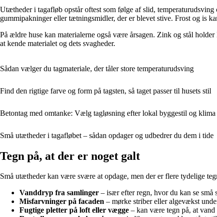
Utætheder i tagafløb opstår oftest som følge af slid, temperaturudsvin
gummipakninger eller tætningsmidler, der er blevet stive. Frost og is k
På ældre huse kan materialerne også være årsagen. Zink og stål holder 
at kende materialet og dets svagheder.
Sådan vælger du tagmateriale, der tåler store temperaturudsving
Find den rigtige farve og form på tagsten, så taget passer til husets stil
Betontag med omtanke: Vælg tagløsning efter lokal byggestil og klima
Små utætheder i tagafløbet – sådan opdager og udbedrer du dem i tide
Tegn på, at der er noget galt
Små utætheder kan være svære at opdage, men der er flere tydelige teg
Vanddryp fra samlinger
– især efter regn, hvor du kan se små str
Misfarvninger på facaden
– mørke striber eller algevækst under
Fugtige pletter på loft eller vægge
– kan være tegn på, at vand 