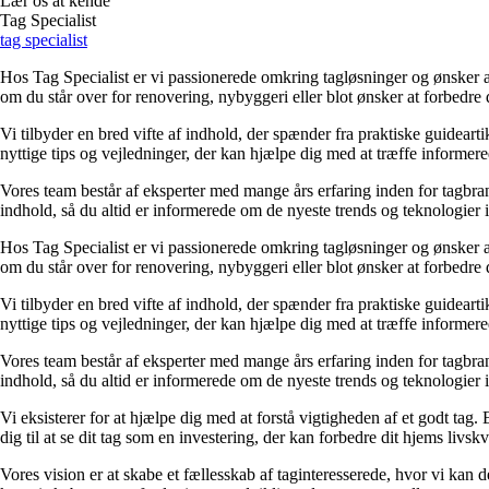
Lær os at kende
Tag Specialist
tag specialist
Hos Tag Specialist er vi passionerede omkring tagløsninger og ønsker at 
om du står over for renovering, nybyggeri eller blot ønsker at forbedre d
Vi tilbyder en bred vifte af indhold, der spænder fra praktiske guideart
nyttige tips og vejledninger, der kan hjælpe dig med at træffe informere
Vores team består af eksperter med mange års erfaring inden for tagbran
indhold, så du altid er informerede om de nyeste trends og teknologier
Hos Tag Specialist er vi passionerede omkring tagløsninger og ønsker at 
om du står over for renovering, nybyggeri eller blot ønsker at forbedre d
Vi tilbyder en bred vifte af indhold, der spænder fra praktiske guideart
nyttige tips og vejledninger, der kan hjælpe dig med at træffe informere
Vores team består af eksperter med mange års erfaring inden for tagbran
indhold, så du altid er informerede om de nyeste trends og teknologier
Vi eksisterer for at hjælpe dig med at forstå vigtigheden af et godt tag. 
dig til at se dit tag som en investering, der kan forbedre dit hjems livskva
Vores vision er at skabe et fællesskab af taginteresserede, hvor vi kan d