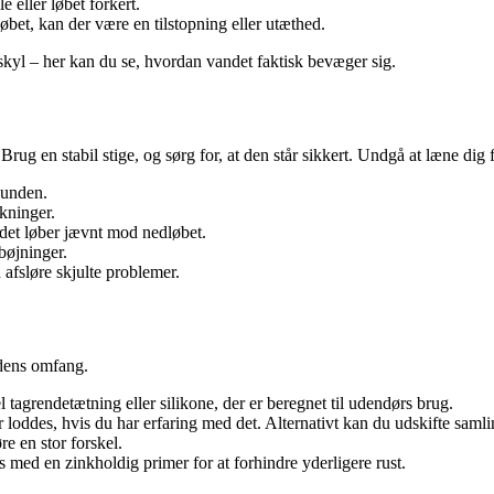
le eller løbet forkert.
øbet, kan der være en tilstopning eller utæthed.
gnskyl – her kan du se, hvordan vandet faktisk bevæger sig.
ug en stabil stige, og sørg for, at den står sikkert. Undgå at læne dig fo
bunden.
akninger.
det løber jævnt mod nedløbet.
bøjninger.
afsløre skjulte problemer.
adens omfang.
 tagrendetætning eller silikone, der er beregnet til udendørs brug.
 loddes, hvis du har erfaring med det. Alternativt kan du udskifte saml
e en stor forskel.
 med en zinkholdig primer for at forhindre yderligere rust.