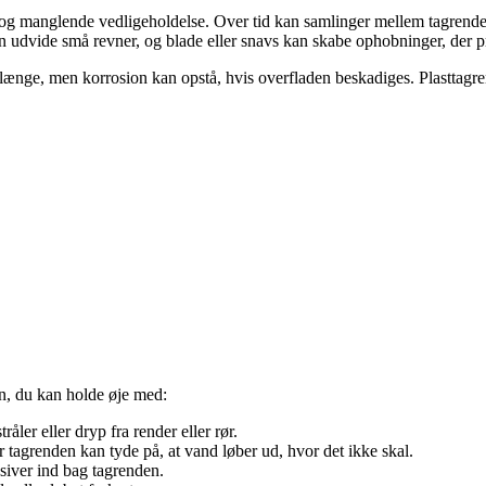
g og manglende vedligeholdelse. Over tid kan samlinger mellem tagrende
an udvide små revner, og blade eller snavs kan skabe ophobninger, der p
længe, men korrosion kan opstå, hvis overfladen beskadiges. Plasttagren
n, du kan holde øje med:
åler eller dryp fra render eller rør.
 tagrenden kan tyde på, at vand løber ud, hvor det ikke skal.
siver ind bag tagrenden.