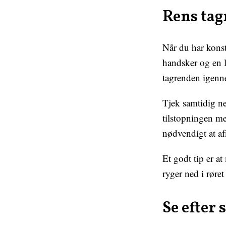
Rens tag
Når du har konsta
handsker og en li
tagrenden igenne
Tjek samtidig ne
tilstopningen me
nødvendigt at afm
Et godt tip er a
ryger ned i røret
Se efter