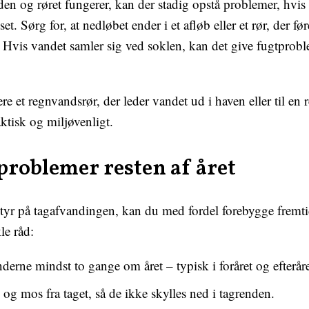
den og røret fungerer, kan der stadig opstå problemer, hvis
et. Sørg for, at nedløbet ender i et afløb eller et rør, der f
 Hvis vandet samler sig ved soklen, kan det give fugtprobl
re et regnvandsrør, der leder vandet ud i haven eller til e
aktisk og miljøvenligt.
problemer resten af året
styr på tagafvandingen, kan du med fordel forebygge fremt
le råd:
derne mindst to gange om året – typisk i foråret og efteråre
 og mos fra taget, så de ikke skylles ned i tagrenden.