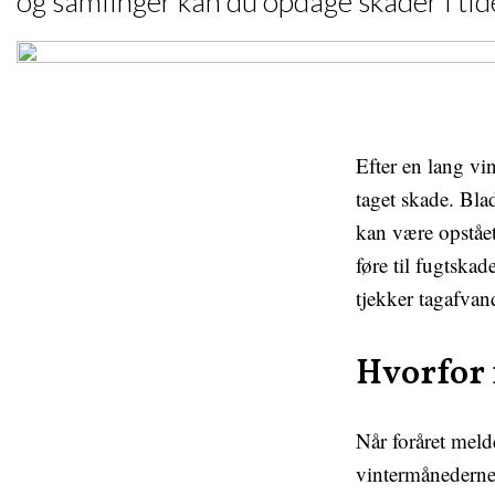
og samlinger kan du opdage skader i tide
Efter en lang vi
taget skade. Bla
kan være opstået
føre til fugtska
tjekker tagafvan
Hvorfor f
Når foråret meld
vintermånederne 