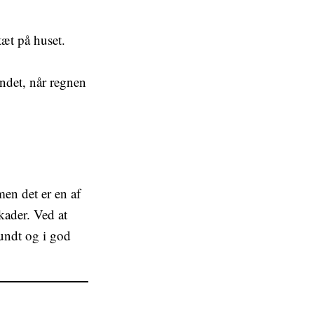
tæt på huset.
indet, når regnen
en det er en af
kader. Ved at
sundt og i god