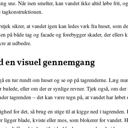
ng sne. Når isen smelter, kan vandet ikke altid løbe frit, o
i tagkonstruktionen.
stjek sikrer, at vandet igen kan ledes væk fra huset, som de
den på både tag og facade og forebygger skader, der ellers 
re at udbedre.
d en visuel gennemgang
å en tur rundt om huset og se op på tagrenderne. Læg mær
 bulede, eller om der er synlige revner. Tjek også, om der
er tagrenden – det kan være tegn på, at vandet har løbet 
ghed for det, så brug en stige til at kigge ned i tagrenden.
er ligger blade, kviste eller mos, som blokerer for vandet. 