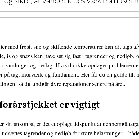
 og sikre, at vandet ledes væk fra huset h
nter med frost, sne og skiftende temperaturer kan dit tags a
de, is og snavs kan have sat sig fast i tagrender og nedløb,
 i samlinger og beslag. Hvis du ikke opdager problemerne i
der på tag, murværk og fundament. Her får du en guide til,
dingen, så du undgår dyre reparationer senere på året.
orårstjekket er vigtigt
er sin ankomst, er det et oplagt tidspunkt at gennemgå tag
udsættes tagrender og nedløb for store belastninger – både 