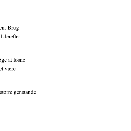
den. Brug
l derefter
ge at løsne
det være
 større genstande