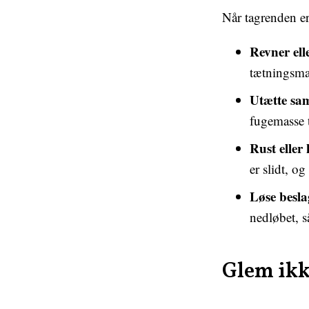
Når tagrenden er 
Revner ell
tætningsma
Utætte sa
fugemasse t
Rust eller
er slidt, og
Løse besla
nedløbet, 
Glem ikk