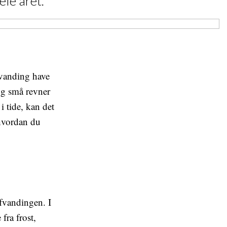
ele året.
fvanding have
 og små revner
 tide, kan det
 hvordan du
afvandingen. I
fra frost,