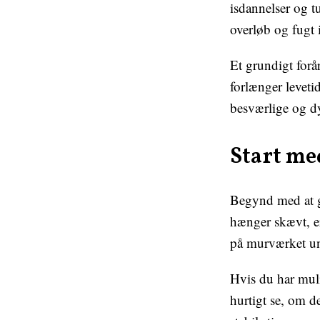
isdannelser og tu
overløb og fugt 
Et grundigt forår
forlænger leveti
besværlige og dy
Start me
Begynd med at g
hænger skævt, er
på murværket und
Hvis du har muli
hurtigt se, om d