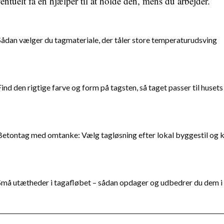
ventuelt få en hjælper til at holde den, mens du arbejder.
Sådan vælger du tagmateriale, der tåler store temperaturudsving
Find den rigtige farve og form på tagsten, så taget passer til husets 
Betontag med omtanke: Vælg tagløsning efter lokal byggestil og 
Små utætheder i tagafløbet – sådan opdager og udbedrer du dem i 