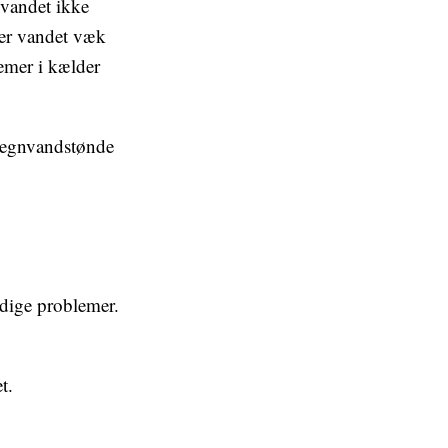
 vandet ikke
ører vandet væk
emer i kælder
n regnvandstønde
idige problemer.
t.