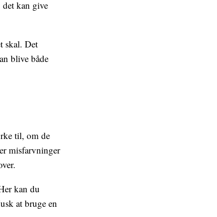
g det kan give
t skal. Det
kan blive både
ke til, om de
 er misfarvninger
over.
 Her kan du
Husk at bruge en